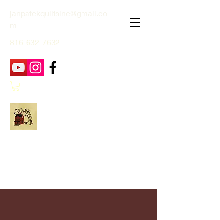
janpatekquiltsinc@gmail.co
m
816-632-7632
Jan Patek Quilts