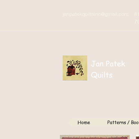
janpatekquiltsinc@gmail.com
8
7
Jan Patek
Quilts
Home
Patterns / Boo