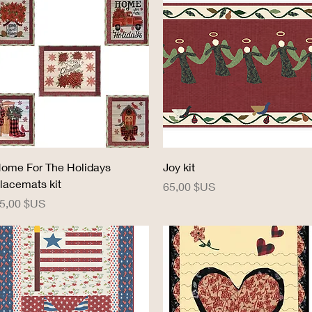
Aperçu rapide
Aperçu rapide
ome For The Holidays
Joy kit
lacemats kit
Prix
65,00 $US
rix
5,00 $US