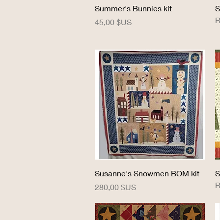
Aperçu rapide
Summer's Bunnies kit
S
R
Prix
45,00 $US
Aperçu rapide
Susanne's Snowmen BOM kit
S
R
Prix
280,00 $US