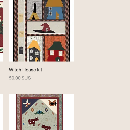
Aperçu rapide
Witch House kit
Prix
50,00 $US