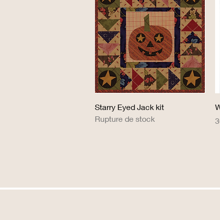
Aperçu rapide
Starry Eyed Jack kit
W
Rupture de stock
P
3