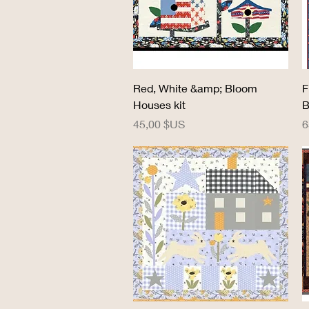
Aperçu rapide
Red, White &amp; Bloom
F
Houses kit
B
Prix
P
45,00 $US
6