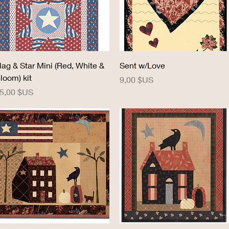
Aperçu rapide
Aperçu rapide
lag & Star Mini (Red, White &
Sent w/Love
loom) kit
Prix
9,00 $US
rix
5,00 $US