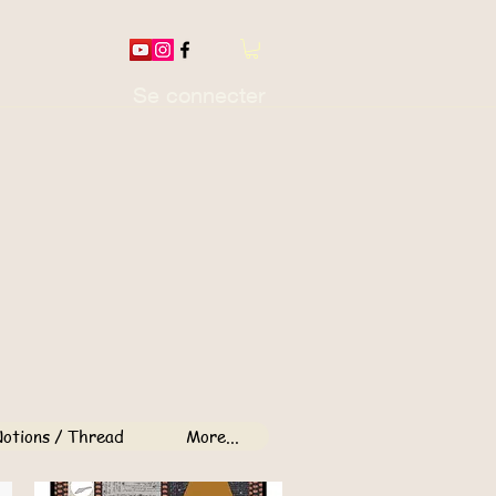
Se connecter
otions / Thread
More...