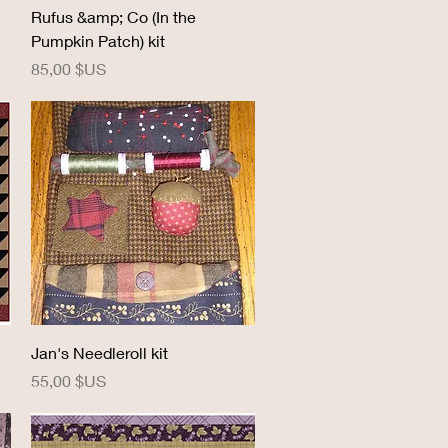
Aperçu rapide
Rufus &amp; Co (In the
Pumpkin Patch) kit
Prix
85,00 $US
Aperçu rapide
Jan's Needleroll kit
Prix
55,00 $US