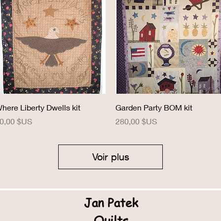
Aperçu rapide
Aperçu rapide
here Liberty Dwells kit
Garden Party BOM kit
rix
Prix
0,00 $US
280,00 $US
Voir plus
Jan Patek
Quilts