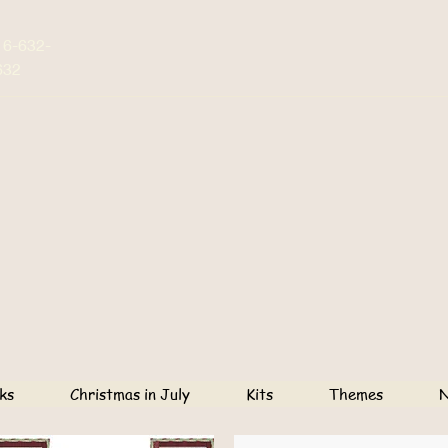
16-632-
632
ks
Christmas in July
Kits
Themes
N