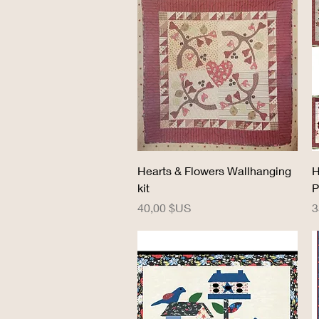
Aperçu rapide
Hearts & Flowers Wallhanging
H
kit
P
Prix
P
40,00 $US
3