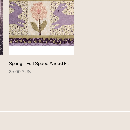
Aperçu rapide
Spring - Full Speed Ahead kit
Prix
35,00 $US