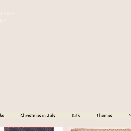
16-632-
632
ks
Christmas in July
Kits
Themes
N