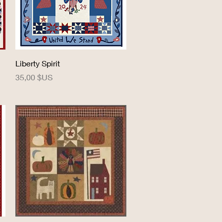
Aperçu rapide
Liberty Spirit
Prix
35,00 $US