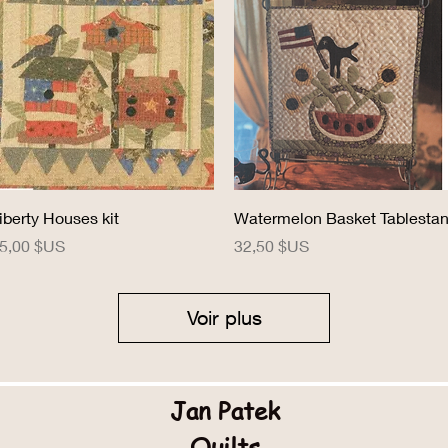
Aperçu rapide
Aperçu rapide
iberty Houses kit
Watermelon Basket Tablesta
rix
Prix
5,00 $US
32,50 $US
Voir plus
Jan Patek
Quilts