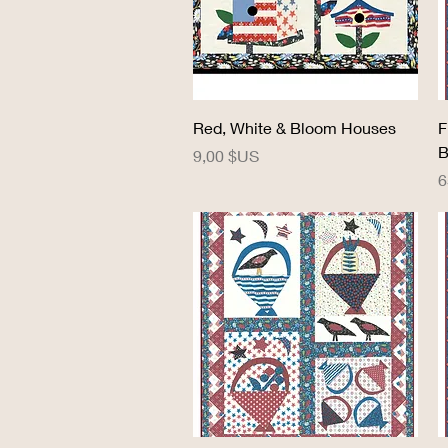
Aperçu rapide
Red, White & Bloom Houses
F
B
Prix
9,00 $US
P
6