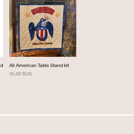
Aperçu rapide
nd
All American Table Stand kit
Prix
35,00 $US