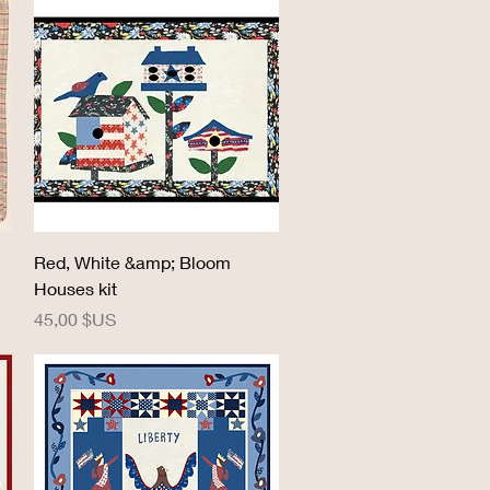
Aperçu rapide
Red, White &amp; Bloom
Houses kit
Prix
45,00 $US