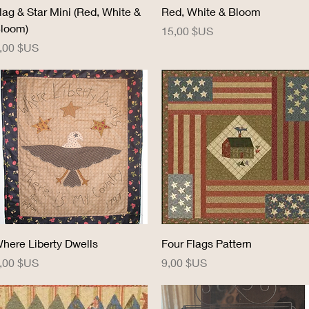
Aperçu rapide
Aperçu rapide
lag & Star Mini (Red, White &
Red, White & Bloom
loom)
Prix
15,00 $US
rix
,00 $US
Aperçu rapide
Aperçu rapide
here Liberty Dwells
Four Flags Pattern
rix
Prix
,00 $US
9,00 $US