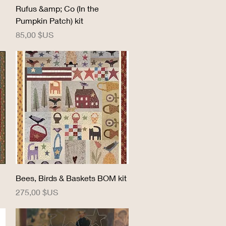
Aperçu rapide
Rufus &amp; Co (In the
Pumpkin Patch) kit
Prix
85,00 $US
Aperçu rapide
Bees, Birds & Baskets BOM kit
Prix
275,00 $US