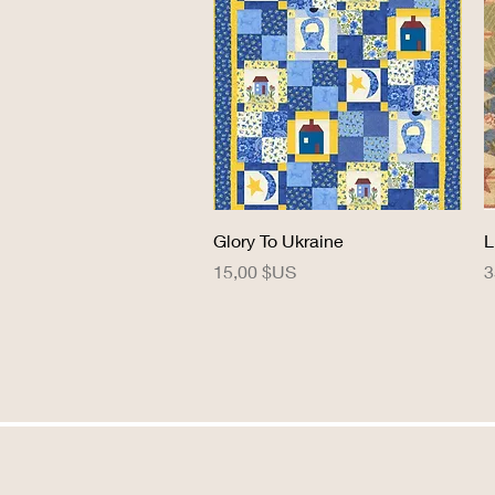
Aperçu rapide
Glory To Ukraine
L
Prix
P
15,00 $US
3