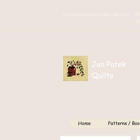
janpatekquiltsinc@gmail.com
8
7
Jan Patek
Quilts
Home
Patterns / Boo