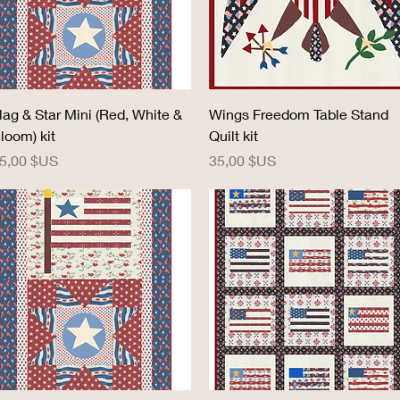
Aperçu rapide
Aperçu rapide
lag & Star Mini (Red, White &
Wings Freedom Table Stand
loom) kit
Quilt kit
rix
Prix
5,00 $US
35,00 $US