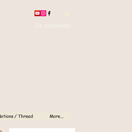
Se connecter
otions / Thread
More...