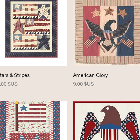
Aperçu rapide
Aperçu rapide
tars & Stripes
American Glory
rix
Prix
,00 $US
9,00 $US