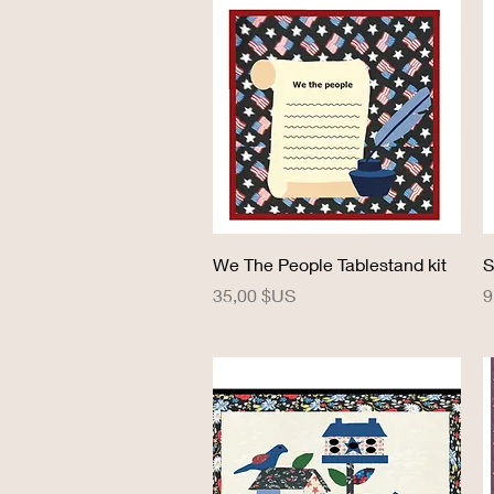
Aperçu rapide
We The People Tablestand kit
S
Prix
P
35,00 $US
9