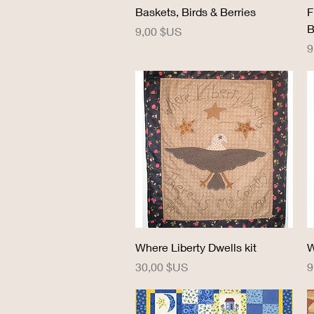
Aperçu rapide
Baskets, Birds & Berries
F
B
Prix
9,00 $US
P
9
Aperçu rapide
Where Liberty Dwells kit
W
Prix
P
30,00 $US
9