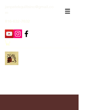
janpatekquiltsinc@gmail.co
m
816-632-7632
Jan Patek Quilts