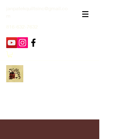
janpatekquiltsinc@gmail.co
m
816-632-7632
Jan Patek Quilts