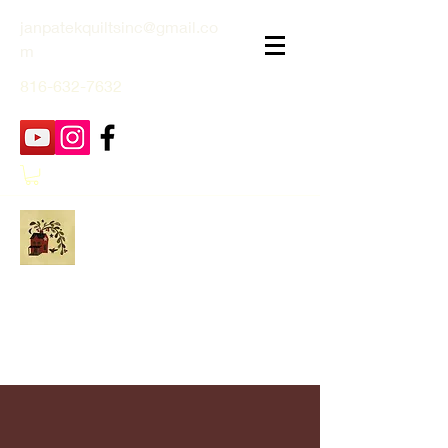
janpatekquiltsinc@gmail.co
m
816-632-7632
Jan Patek Quilts